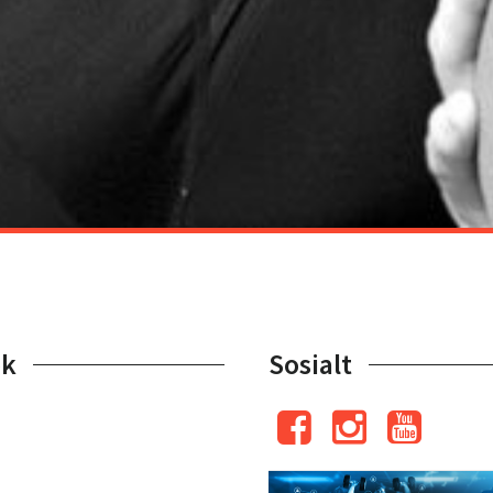
ok
Sosialt