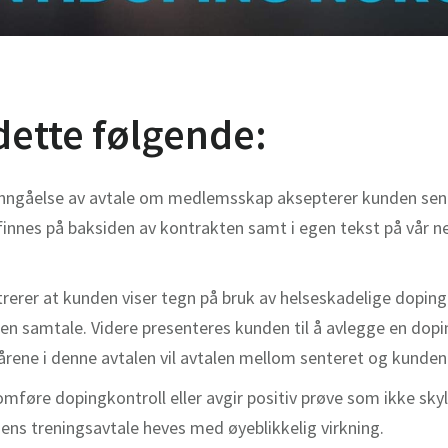
 dette følgende:
k inngåelse av avtale om medlemsskap aksepterer kunden sent
 finnes på baksiden av kontrakten samt i egen tekst på vår n
istrerer at kunden viser tegn på bruk av helseskadelige dopi
 en samtale. Videre presenteres kunden til å avlegge en dop
årene i denne avtalen vil avtalen mellom senteret og kunden
føre dopingkontroll eller avgir positiv prøve som ikke sk
ens treningsavtale heves med øyeblikkelig virkning.