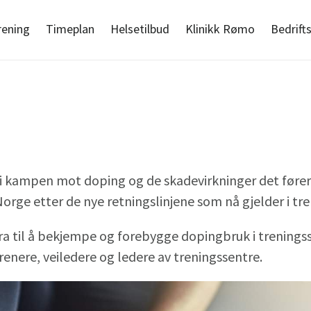
rening
Timeplan
Helsetilbud
Klinikk Rømo
Bedrift
 i kampen mot doping og de skadevirkninger det føre
orge etter de nye retningslinjene som nå gjelder i t
 til å bekjempe og forebygge dopingbruk i trenings
renere, veiledere og ledere av treningssentre.