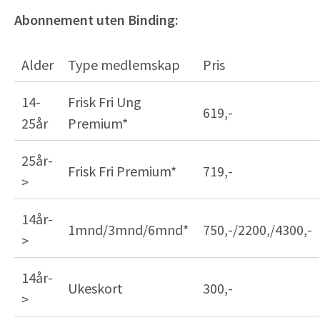
Abonnement uten Binding:
Alder
Type medlemskap
Pris
14-
Frisk Fri Ung
619,-
25år
Premium*
25år-
Frisk Fri Premium*
719,-
>
14år-
1mnd/3mnd/6mnd*
750,-/2200,/4300,-
>
14år-
Ukeskort
300,-
>