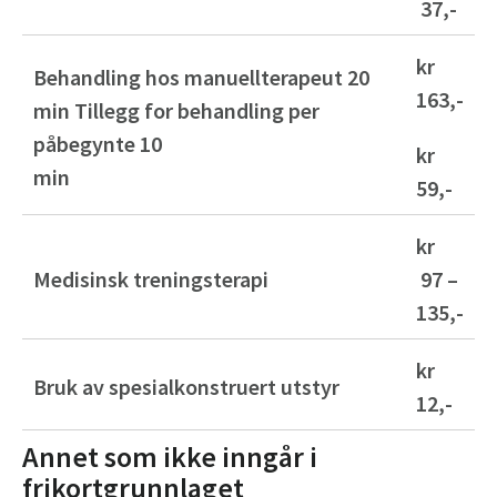
37,-
kr
Behandling hos manuellterapeut 20
163,-
min Tillegg for behandling per
påbegynte 10
kr
min
59,-
kr
Medisinsk treningsterapi
97 –
135,-
kr
Bruk av spesialkonstruert utstyr
12,-
Annet som ikke inngår i
frikortgrunnlaget