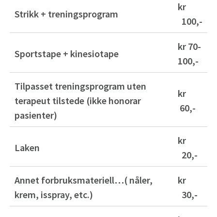
kr
Strikk + treningsprogram
100,-
kr 70-
Sportstape + kinesiotape
100,-
Tilpasset treningsprogram uten
kr
terapeut tilstede (ikke honorar
60,-
pasienter)
kr
Laken
20,-
Annet forbruksmateriell…( nåler,
kr
krem, isspray, etc.)
30,-